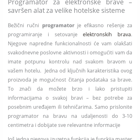
Programator za elektronske brave –
savršen alat za velike hotelske sisteme
Bežični ručni
programator
je efikasno rešenje za
programiranje i setovanje
elektronskih brava
.
Njegove napredne funkcionalnosti će vam olakšati
svakodnevne poslovne aktivnosti i omogućiti vam da
imate potpunu kontrolu nad svakom bravom u
vašem hotelu. Jedna od ključnih karakteristika ovog
proizvoda je mogućnost čitanja podataka sa brave.
To znači da možete brzo i lako pristupiti
informacijama o svakoj bravi – bez potrebe za
posebnim uređajem ili tehničarima. Samo prislonite
programator na bravu na udaljenosti do 3-10
centimetra i dobijate sve relevantne informacije
Još jedna njegova izuzetna funkcija je funckija master