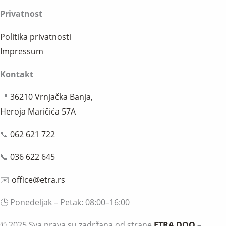
Privatnost
Politika privatnosti
Impressum
Kontakt
📍
36210 Vrnjačka Banja,
Heroja Maričića 57A
📞
062 621 722
📞
036 622 645
✉️
office@etra.rs
🕒 Ponedeljak – Petak: 08:00–16:00
© 2025 Sva prava su zadržana od strane
ETRA DOO
–