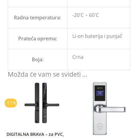
-20'C ~ 60'C
Radna temperatura:
Li-on baterija i punjač
Prateća oprema:
Crna
Boja:
Možda će vam se svideti …
Originalna
Trenutna
cena
cena
je
je:
bila:
22.560,00 RSD.
-11%
25.488,00 RSD.
DIGITALNA BRAVA – za PVC,