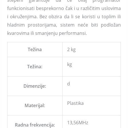
funkcionisati besprekorno čak i u različitim uslovima
i okruženjima. Bez obzira da li se koristi u toplim ili
hladnim prostorijama, sistem neće biti podložan
kvarovima ili smanjenju performansi.
Težina
2 kg
kg
Težina:
d
Dimenzije:
Plastika
Materijal:
13,56MHz
Radna frekvencija: