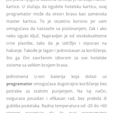
kartice. U slučaju da izgubite hotelsku karticu, ovaj
programator može da otvori bravu kao zamenska
master kartica. To je izuzetno korisno jer vam
omogućava da nastavite sa poslovanjem, čak i ako
neko izgubi ključ. Napravljen je od visokokvalitetne
crne plastike, tako da je izdržljiv i otporan na
habanje. Takođe je lagan i jednostavan za korišćenje,
što ga čini savršenim izborom za sve hotelske
sisteme sa velikim brojem brava.
Jedinstvena Li-ion baterija koja dolazi uz
programator
omogućava dugotrajno korišćenje bez
potrebe za stalnim punjenjem. Na taj način,
osigurava pouzdan i efikasan rad, bez prekida ili
gubitka podataka. Radna temperatura od -20 do +60
stepeni garantuje da će ovaj programator