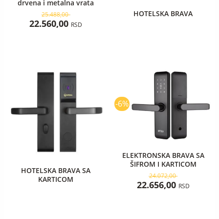
drvena i metalna vrata
HOTELSKA BRAVA
25.488,00
22.560,00
RSD
Originalna
Trenu
cena
cena
je
je:
bila:
22.656
-6%
24.072,00 RSD.
ELEKTRONSKA BRAVA SA
ŠIFROM I KARTICOM
HOTELSKA BRAVA SA
24.072,00
KARTICOM
22.656,00
RSD