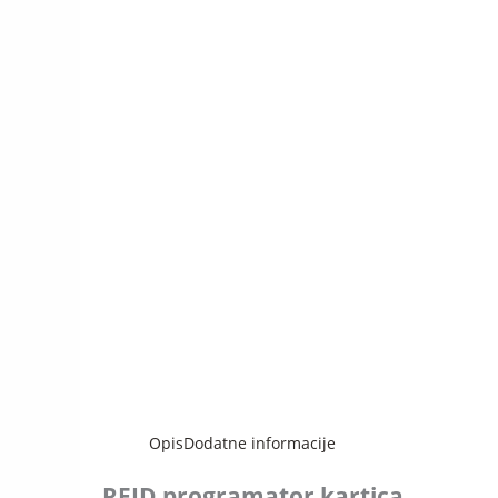
Opis
Dodatne informacije
RFID programator kartica