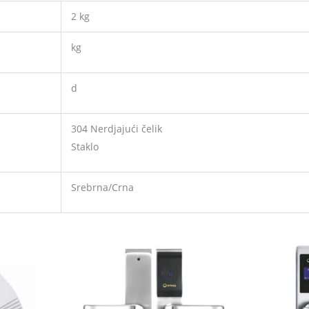
2 kg
kg
d
304 Nerdjajući čelik
Staklo
Srebrna/Crna