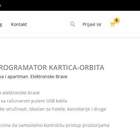
p
Prijavi se
g
Kontakt
 PROGRAMATOR KARTICA-ORBITA
ba i apartman
,
Elektronske Brave
a elektronske brave
e sa računarom putem USB kabla
 stručnosti, idealan za hotele, kancelarije i druge
ima da samostalno kontrolišu pristup prostorijama