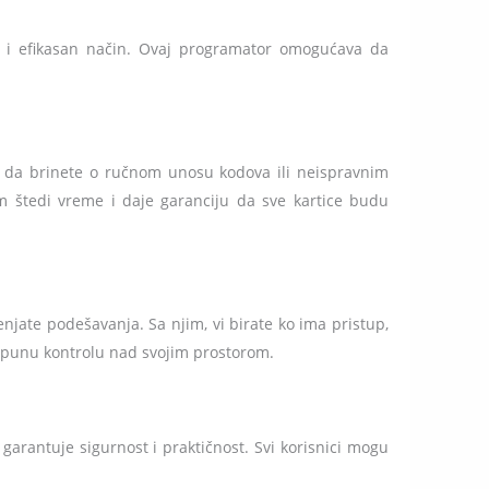
n i efikasan način. Ovaj programator omogućava da
e da brinete o ručnom unosu kodova ili neispravnim
m štedi vreme i daje garanciju da sve kartice budu
jate podešavanja. Sa njim, vi birate ko ima pristup,
otpunu kontrolu nad svojim prostorom.
arantuje sigurnost i praktičnost. Svi korisnici mogu