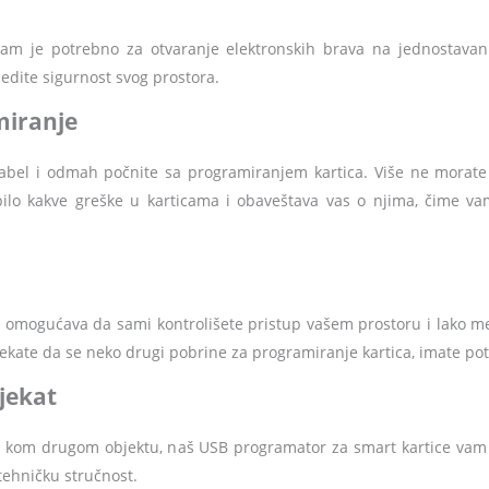
 vam je potrebno za otvaranje elektronskih brava na jednostava
edite sigurnost svog prostora.
miranje
abel i odmah počnite sa programiranjem kartica. Više ne morat
ilo kakve greške u karticama i obaveštava vas o njima, čime va
omogućava da sami kontrolišete pristup vašem prostoru i lako men
 čekate da se neko drugi pobrine za programiranje kartica, imate p
bjekat
ilo kom drugom objektu, naš USB programator za smart kartice vam g
tehničku stručnost.