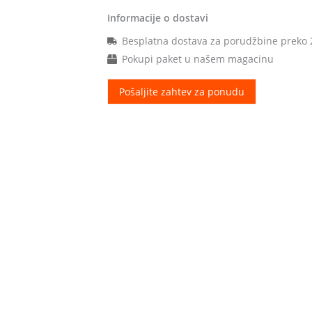
Informacije o dostavi
Besplatna dostava za porudžbine preko
Pokupi paket u našem magacinu
Pošaljite zahtev za ponudu