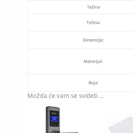
Težina
Težina:
Dimenzije:
Materijal:
Boja:
Možda će vam se svideti …