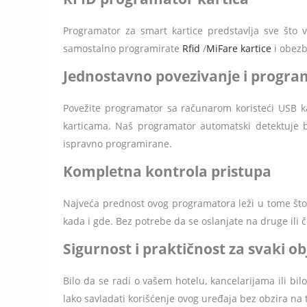
Programator za smart kartice predstavlja sve što
samostalno programirate
Rfid
/
MiFare kartice
i obezb
Jednostavno povezivanje i progra
Povežite programator sa računarom koristeći USB k
karticama. Naš programator automatski detektuje b
ispravno programirane.
Kompletna kontrola pristupa
Najveća prednost ovog programatora leži u tome što 
kada i gde. Bez potrebe da se oslanjate na druge ili
Sigurnost i praktičnost za svaki o
Bilo da se radi o vašem hotelu, kancelarijama ili b
lako savladati korišćenje ovog uređaja bez obzira na 