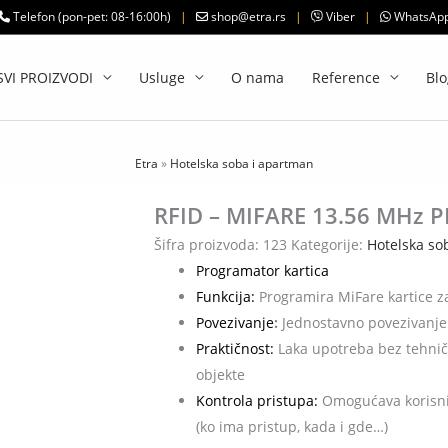
Telefon (pon-pet: 08-16:00h)
|
shop@etra.rs
|
Viber
|
WhatsAp
SVI PROIZVODI
Usluge
O nama
Reference
Blo
Etra
»
Hotelska soba i apartman
RFID – MIFARE 13.56 MHz
Šifra proizvoda:
123
Kategorije:
Hotelska so
Programator kartica
Funkcija:
Programira MiFare kartice z
Povezivanje
:
Jednostavno povezivanj
Praktičnost:
Laka upotreba bez tehničke
objekte
Kontrola pristupa:
Omogućava korisnic
(ko ima pristup, kada i gde…)