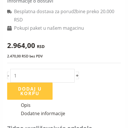
Informacije o dostavi
Besplatna dostava za porudžbine preko 20.000
RSD
Pokupi paket u našem magacinu
2.964,00
RSD
2.470,00
RSD
bez PDV
-
+
DODAJ U
KORPU
Opis
Dodatne informacije