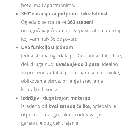
hotelima i apartmanima.
360° rotacija za potpunu fleksibilnost
Ogledalo se rotira za
360 stepeni
,
omogućavajući vam da ga postavite u položaj
koji vam najviše odgovara.
Dve funkcije u jednom
Jedna strana ogledala pruža standardni odraz,
dok druga nudi
uvećanje do 3 puta
, idealno
za precizne zadatke poput nanošenja šminke,
oblikovanja obrva, brijanja i stavljanja
kontaktnih sočiva.
Izdržljiv i dugotrajan materijal
Izrađeno od
kvalitetnog čelika
, ogledalo je
otporno na vlagu, lako za održavanje i
garantuje dug vek trajanja.