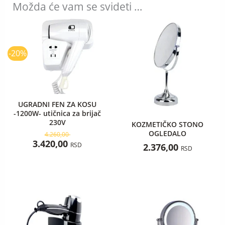
Možda će vam se svideti …
Originalna
Trenutna
cena
cena
je
je:
bila:
3.420,00 RSD.
-20%
4.260,00 RSD.
UGRADNI FEN ZA KOSU
-1200W- utičnica za brijač
230V
KOZMETIČKO STONO
OGLEDALO
4.260,00
3.420,00
RSD
2.376,00
RSD