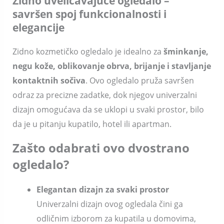
Zidno uveličavajuće ogledalo –
savršen spoj funkcionalnosti i
elegancije
Zidno kozmetičko ogledalo je idealno za
šminkanje,
negu kože, oblikovanje obrva, brijanje i stavljanje
kontaktnih sočiva
. Ovo ogledalo pruža savršen
odraz za precizne zadatke, dok njegov univerzalni
dizajn omogućava da se uklopi u svaki prostor, bilo
da je u pitanju kupatilo, hotel ili apartman.
Zašto odabrati ovo dvostrano
ogledalo?
Elegantan dizajn za svaki prostor
Univerzalni dizajn ovog ogledala čini ga
odličnim izborom za kupatila u domovima,