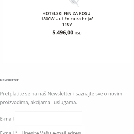
HOTELSKI FEN ZA KOSU-
1800W – utičnica za brijač
110V
5.496,00
RSD
Newsletter
Pretplatite se na naš Newsletter i saznajte sve o novim
proizvodima, akcijama i uslugama.
E-mail
E-mail
*