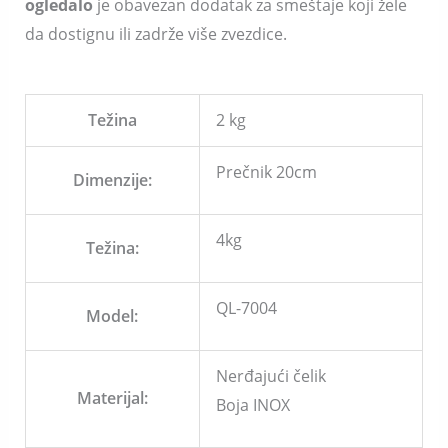
ogledalo
je obavezan dodatak za smeštaje koji žele
da dostignu ili zadrže više zvezdice.
Težina
2 kg
Prečnik 20cm
Dimenzije:
4kg
Težina:
QL-7004
Model:
Nerđajući čelik
Materijal:
Boja INOX