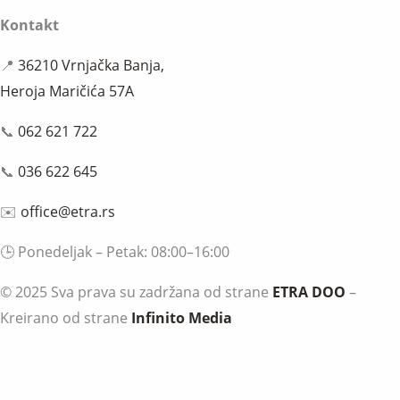
Kontakt
📍
36210 Vrnjačka Banja,
Heroja Maričića 57A
📞
062 621 722
📞
036 622 645
✉️
office@etra.rs
🕒 Ponedeljak – Petak: 08:00–16:00
© 2025 Sva prava su zadržana od strane
ETRA DOO
–
Kreirano od strane
Infinito Media