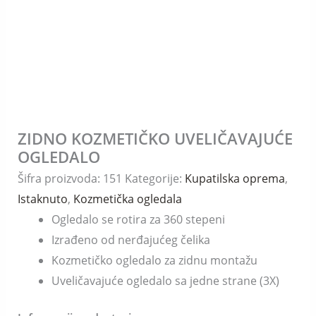
ZIDNO KOZMETIČKO UVELIČAVAJUĆE
ZIDNO
OGLEDALO
KOZMETIČKO
Šifra proizvoda:
151
Kategorije:
Kupatilska oprema
,
UVELIČAVAJUĆE
Istaknuto
,
Kozmetička ogledala
OGLEDALO
Ogledalo se rotira za 360 stepeni
količina
Izrađeno od nerđajućeg čelika
Kozmetičko ogledalo za zidnu montažu
Uveličavajuće ogledalo sa jedne strane (3X)