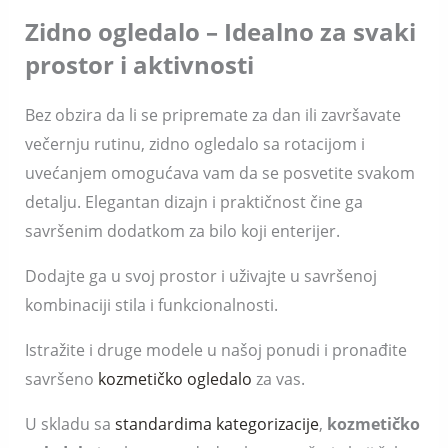
Zidno ogledalo – Idealno za svaki
prostor i aktivnosti
Bez obzira da li se pripremate za dan ili završavate
večernju rutinu, zidno ogledalo sa rotacijom i
uvećanjem omogućava vam da se posvetite svakom
detalju. Elegantan dizajn i praktičnost čine ga
savršenim dodatkom za bilo koji enterijer.
Dodajte ga u svoj prostor i uživajte u savršenoj
kombinaciji stila i funkcionalnosti.
Istražite i druge modele u našoj ponudi i pronađite
savršeno
kozmetičko ogledalo
za vas.
U skladu sa
standardima kategorizacije
,
kozmetičko