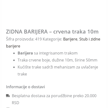
ZIDNA BARIJERA – crvena traka 10m
ZIDNA
BARIJERA
Šifra proizvoda:
419
Kategorije:
Barijere
,
Stub i zidne
-
barijere
crvena
Barijera
sa integrisanom trakom
traka
Traka crvene boje, dužine 10m, širine 50mm
10m
Kućište trake sadrži mehanizam za uvlačenje
količina
trake
Informacije o dostavi
Besplatna dostava za porudžbine preko 20.000
RSD