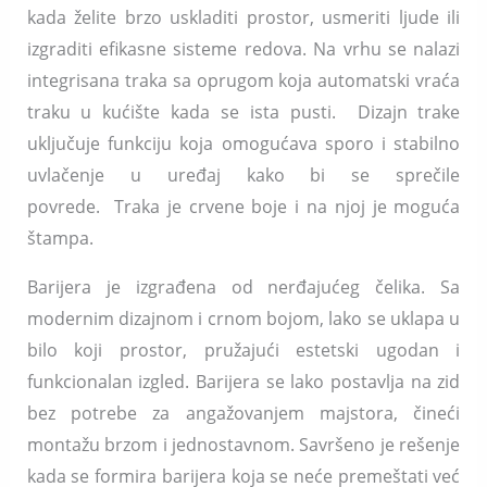
kada želite brzo uskladiti prostor, usmeriti ljude ili
izgraditi efikasne sisteme redova. Na vrhu se nalazi
integrisana traka sa oprugom koja automatski vraća
traku u kućište kada se ista pusti. Dizajn trake
uključuje funkciju koja omogućava sporo i stabilno
uvlačenje u uređaj kako bi se sprečile
povrede. Traka je crvene boje i na njoj je moguća
štampa.
Barijera je izgrađena od nerđajućeg čelika. Sa
modernim dizajnom i crnom bojom, lako se uklapa u
bilo koji prostor, pružajući estetski ugodan i
funkcionalan izgled. Barijera se lako postavlja na zid
bez potrebe za angažovanjem majstora, čineći
montažu brzom i jednostavnom. Savršeno je rešenje
kada se formira barijera koja se neće premeštati već