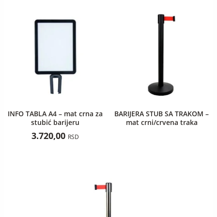
INFO TABLA A4 – mat crna za
BARIJERA STUB SA TRAKOM –
stubić barijeru
mat crni/crvena traka
3.720,00
RSD