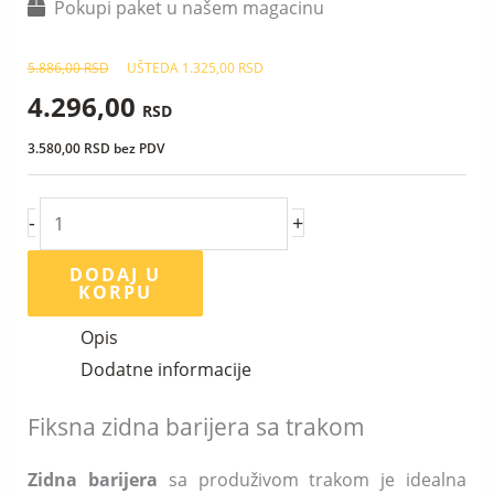
Pokupi paket u našem magacinu
5.886,00
RSD
UŠTEDA
1.325,00
RSD
4.296,00
RSD
3.580,00
RSD
bez PDV
-
+
DODAJ U
KORPU
Opis
Dodatne informacije
Fiksna zidna barijera sa trakom
Zidna barijera
sa produživom trakom je idealna