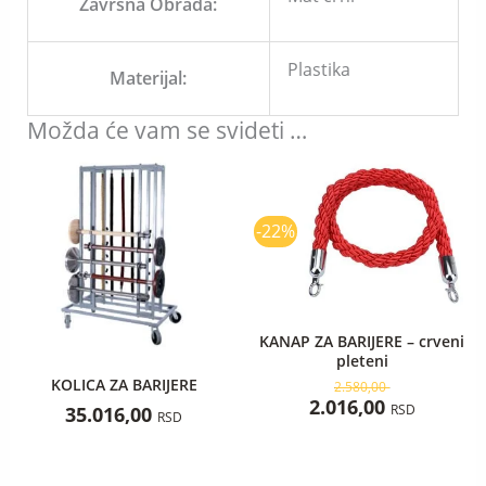
Završna Obrada:
Plastika
Materijal:
Možda će vam se svideti …
Originalna
Trenut
cena
cena
je
je:
bila:
2.016,0
-22%
2.580,00 RSD.
KANAP ZA BARIJERE – crveni
pleteni
KOLICA ZA BARIJERE
2.580,00
2.016,00
RSD
35.016,00
RSD