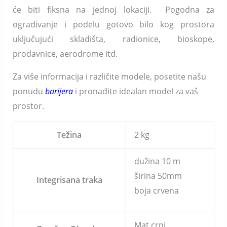
će biti fiksna na jednoj lokaciji. Pogodna za
ograđivanje i podelu gotovo bilo kog prostora
uključujući skladišta, radionice, bioskope,
prodavnice, aerodrome itd.
Za više informacija i različite modele, posetite našu
ponudu
barijera
i pronađite idealan model za vaš
prostor.
Težina
2 kg
dužina 10 m
širina 50mm
Integrisana traka
boja crvena
Mat crni