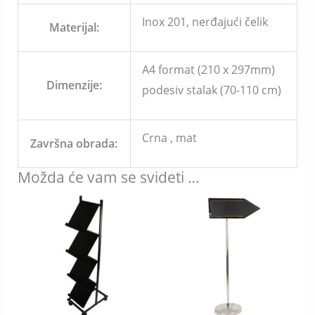
Inox 201, nerđajući čelik
Materijal:
A4 format (210 x 297mm)
Dimenzije:
podesiv stalak (70-110 cm)
Crna , mat
Završna obrada:
Možda će vam se svideti …