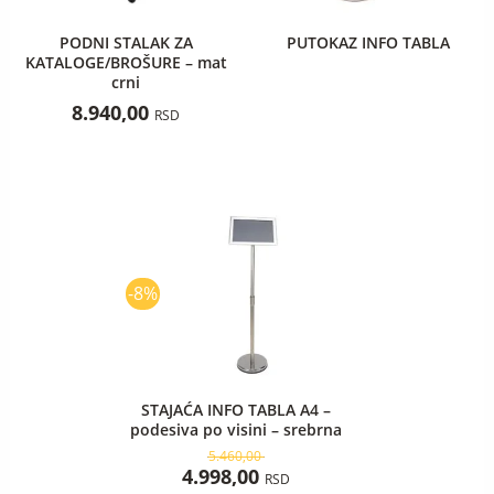
PODNI STALAK ZA
PUTOKAZ INFO TABLA
KATALOGE/BROŠURE – mat
crni
8.940,00
RSD
Originalna
Trenutna
cena
cena
je
je:
bila:
4.998,00 RSD.
-8%
5.460,00 RSD.
STAJAĆA INFO TABLA A4 –
podesiva po visini – srebrna
5.460,00
4.998,00
RSD