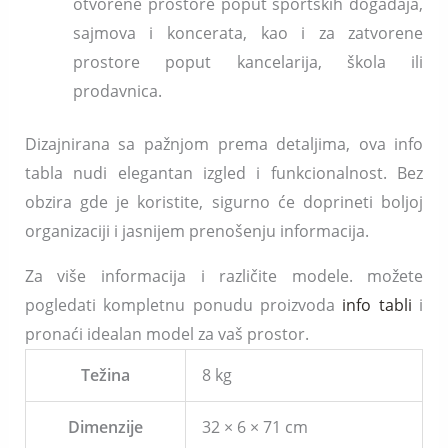
otvorene prostore poput sportskih događaja,
sajmova i koncerata, kao i za zatvorene
prostore poput kancelarija, škola ili
prodavnica.
Dizajnirana sa pažnjom prema detaljima, ova info
tabla nudi elegantan izgled i funkcionalnost. Bez
obzira gde je koristite, sigurno će doprineti boljoj
organizaciji i jasnijem prenošenju informacija.
Za više informacija i različite modele. možete
pogledati kompletnu ponudu proizvoda
info tabli
i
pronaći idealan model za vaš prostor.
Težina
8 kg
Dimenzije
32 × 6 × 71 cm