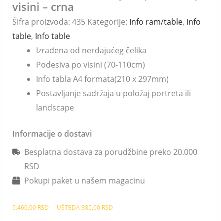
visini – crna
TABLA
Šifra proizvoda:
435
Kategorije:
Info ram/table
,
Info
A4
table
,
Info table
-
Izrađena od nerđajućeg čelika
stajaća
Podesiva po visini (70-110cm)
podesiva
Info tabla A4 formata(210 x 297mm)
po
Postavljanje sadržaja u položaj portreta ili
visini
landscape
-
crna
Informacije o dostavi
količina
Besplatna dostava za porudžbine preko 20.000
RSD
Pokupi paket u našem magacinu
5.460,00
RSD
UŠTEDA
385,00
RSD