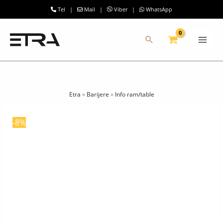
Pređi
Tel
|
Mail
|
Viber
|
WhatsApp
na
MAI
sadržaj
ME
Etra
»
Barijere
»
Info ram/table
-8%