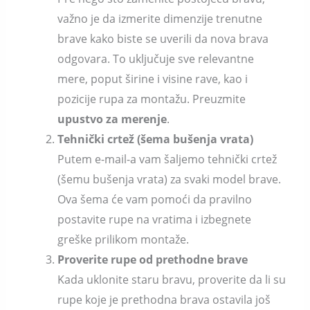
važno je da izmerite dimenzije trenutne
brave kako biste se uverili da nova brava
odgovara. To uključuje sve relevantne
mere, poput širine i visine rave, kao i
pozicije rupa za montažu. Preuzmite
upustvo za merenje
.
Tehnički crtež (šema bušenja vrata)
Putem e-mail-a vam šaljemo tehnički crtež
(šemu bušenja vrata) za svaki model brave.
Ova šema će vam pomoći da pravilno
postavite rupe na vratima i izbegnete
greške prilikom montaže.
Proverite rupe od prethodne brave
Kada uklonite staru bravu, proverite da li su
rupe koje je prethodna brava ostavila još