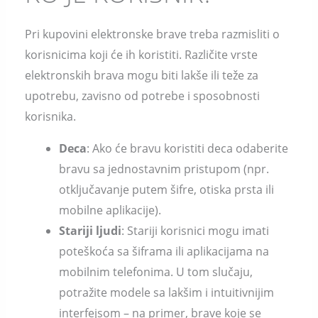
Pri kupovini elektronske brave treba razmisliti o
korisnicima koji će ih koristiti. Različite vrste
elektronskih brava mogu biti lakše ili teže za
upotrebu, zavisno od potrebe i sposobnosti
korisnika.
Deca
: Ako će bravu koristiti deca odaberite
bravu sa jednostavnim pristupom (npr.
otključavanje putem šifre, otiska prsta ili
mobilne aplikacije).
Stariji ljudi
: Stariji korisnici mogu imati
poteškoća sa šiframa ili aplikacijama na
mobilnim telefonima. U tom slučaju,
potražite modele sa lakšim i intuitivnijim
interfejsom – na primer, brave koje se