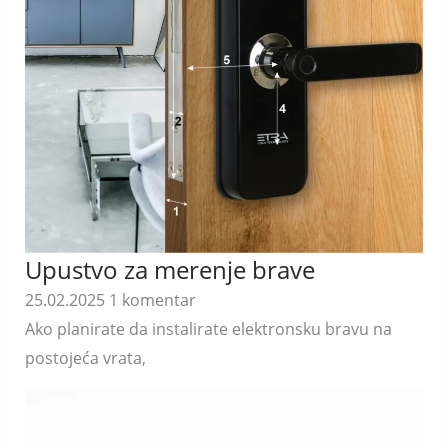
Upustvo za merenje brave
25.02.2025
1 komentar
Ako planirate da instalirate elektronsku bravu na
postojeća vrata,