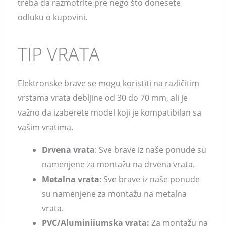
treba da razmotrite pre nego što donesete
odluku o kupovini.
TIP VRATA
Elektronske brave se mogu koristiti na različitim
vrstama vrata debljine od 30 do 70 mm, ali je
važno da izaberete model koji je kompatibilan sa
vašim vratima.
Drvena vrata
: Sve brave iz naše ponude su
namenjene za montažu na drvena vrata.
Metalna vrata
: Sve brave iz naše ponude
su namenjene za montažu na metalna
vrata.
PVC/Aluminijumska vrata:
Za montažu na