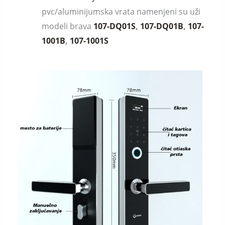
pvc/aluminijumska vrata namenjeni su uži
modeli brava
107-DQ01S
,
107-DQ01B
,
107-
1001B
,
107-1001S