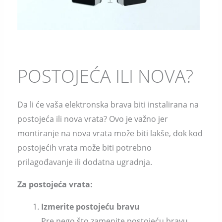
POSTOJEĆA ILI NOVA?
Da li će vaša elektronska brava biti instalirana na
postojeća ili nova vrata? Ovo je važno jer
montiranje na nova vrata može biti lakše, dok kod
postojećih vrata može biti potrebno
prilagođavanje ili dodatna ugradnja.
Za
postojeća
vrata:
Izmerite postojeću bravu
Pre nego što zamenite postojeću bravu,