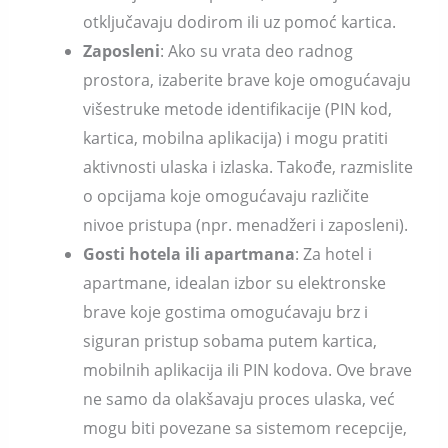
otključavaju dodirom ili uz pomoć kartica.
Zaposleni
: Ako su vrata deo radnog
prostora, izaberite brave koje omogućavaju
višestruke metode identifikacije (PIN kod,
kartica, mobilna aplikacija) i mogu pratiti
aktivnosti ulaska i izlaska. Takođe, razmislite
o opcijama koje omogućavaju različite
nivoe pristupa (npr. menadžeri i zaposleni).
Gosti hotela ili apartmana
: Za hotel i
apartmane, idealan izbor su elektronske
brave koje gostima omogućavaju brz i
siguran pristup sobama putem kartica,
mobilnih aplikacija ili PIN kodova. Ove brave
ne samo da olakšavaju proces ulaska, već
mogu biti povezane sa sistemom recepcije,