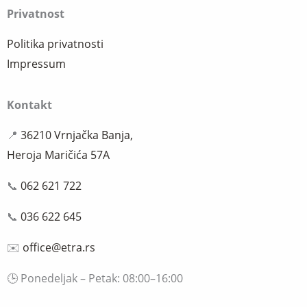
Privatnost
Politika privatnosti
Impressum
Kontakt
📍
36210 Vrnjačka Banja,
Heroja Maričića 57A
📞
062 621 722
📞
036 622 645
✉️
office@etra.rs
🕒 Ponedeljak – Petak: 08:00–16:00