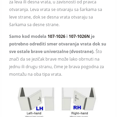
za leva ili desna vrata, u zavisnosti od pravca
otvaranja. Leva vrata se otvaraju sa šarkama sa
leve strane, dok se desna vrata otvaraju sa
šarkama sa desne strane.
Samo kod modela
107-1026
i
107-1026N
je
potrebno odrediti smer otvaranja vrata dok su
sve ostale brave univerzalne (dvostrane).
Što
znači da se jezičak brave može lako obrnuti na
jednu ili drugu stranu, čime je brava pogodna za
montažu na oba tipa vrata.