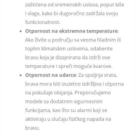
zaštićena od vremenskih uslova, poput kiše
i vlage, kako bi dugoročno zadržala svoju
funkcionalnost.
Otpornost na ekstremne temperature
:
Ako živite u području sa veoma hladnim ili
toplim klimatskim uslovima, odaberite
bravu koja je dizajnirana da izdrži ove
temperature i spreči moguće kvarove.
Otpornost na udarce
: Za spoljnja vrata,
brava mora biti izuzetno izdržljiva i otporna
na pokušaje obijanja. Preporučujemo
modele sa dodatnim sigurnosnim
funkcijama, kao što su alarmi koji se
aktiviraju u slučaju fizičkog napada na
bravu.