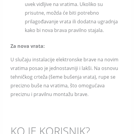
uvek vidljive na vratima. Ukoliko su
prisutne, možda će biti potrebno
prilagođavanje vrata ili dodatna ugradnja
kako bi nova brava pravilno stajala.
Za nova vrata:
U slučaju instalacije elektronske brave na novim
vratima posao je jednostavniji i lakši. Na osnovu
tehničkog crteža (šeme bušenja vrata), rupe se
precizno buše na vratima, što omogućava
preciznu i pravilnu montažu brave.
KO JE KORISNIK?